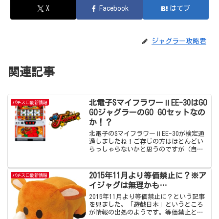
X
Facebook
はてブ
ジャグラー攻略君
関連記事
北電子SマイフラワーⅡEE-30はGO
パチスロ最新情報
GOジャグラーのGO GOセットなの
か！？
北電子のSマイフラワーⅡEE-30が検定通
過しましたね！ご存じの方はほとんどい
らっしゃらないかと思うのですが（自分
も知らないですｗ）ついに6号機のGO GO
ジャグラーも検定通過したということで
いよいよホールに導入されますね。年末
2015年11月より等価禁止に？※ア
パチスロ最新情報
にハッピージ...
イジャグは無理かも…
2015年11月より等価禁止に？という記事
を見ました。「遊戯日本」というところ
が情報の出処のようです。等価禁止とい