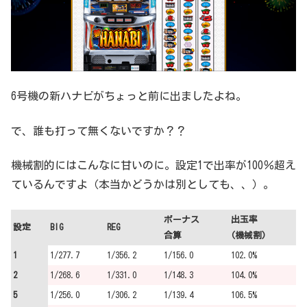
6号機の新ハナビがちょっと前に出ましたよね。
で、誰も打って無くないですか？？
機械割的にはこんなに甘いのに。設定1で出率が100％超え
ているんですよ（本当かどうかは別としても、、）。
ボーナス
出玉率
設定
BIG
REG
合算
(機械割)
1
1/277.7
1/356.2
1/156.0
102.0%
2
1/268.6
1/331.0
1/148.3
104.0%
5
1/256.0
1/306.2
1/139.4
106.5%