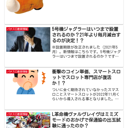
うことですから、もしも本当に始まるな
らパチスロも低換金になると思われま
す。また等価禁止が噂されている地域は
東京ですので、他の地...
5号機ジャグラーはいつまで設置
パチスロ最新情報
されるのか？21年より毎月減台す
るのが決定！？
※設置期限が改正されました（2021年5
月）。新情報はこちらです。5号機ジャグ
ラーはいつまで設置されるのか？ですが
こちらは最大で21年11月頃までが設置期
限です。…がその頃にはほぼ残っていな
いでしょう。全台が11月期限で一斉撤去
衝撃のコイン単価、スマートスロ
パチスロ最新情報
となるイメー...
ットでスロット専門店が復活
か！？
ついに全く期待されていなかったスマス
ロことスマートスロットが2022年11月く
らいから導入される事となりました。全
く期待されていなかった理由としては大
枠では6.5号機とほぼ同じ規制内容で
2400枚規制がそのままだったからです。
L革命機ヴァルヴレイヴはミミズ
パチスロ最新情報
「何が変わるの...
モードのおかげで保通協の出玉試
験に通ったのか？