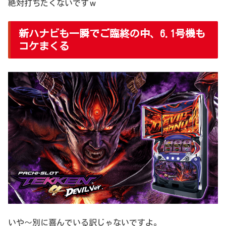
絶対打ちたくないですｗ
新ハナビも一瞬でご臨終の中、6.1号機も
コケまくる
いや～別に喜んでいる訳じゃないですよ。