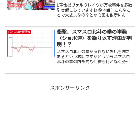
L革命機ヴァルヴレイヴが万枚事件を多数
引き起こしていますね😂本当にこんなこ
とで大丈夫なの？とか心配を他所にお客
さんも一部戻ってきたホールがあってめ
でたしめでたしなのでしょうかね？？？
（長期的に戻るのかは不明です）さて最
衝撃、スマスロ北斗の拳の単発
パチスロ最新情報
近スロット界隈で言われ...
（ショボ連）を繰り返す理由が判
明！？
スマスロ北斗の拳が座れないお店もまだ
あるというお話ですがどうやらスマスロ
北斗の拳の内部的な仕様も何となく分か
ってきた感じですね。私は何回か北斗の
拳を打ったんですが何故かすべて設定
4（金トロ確認済み）で結局トータルでは
負けてます。これは私の引...
スポンサーリンク