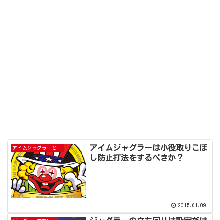
アイムジャグラーは小役取りこぼ
アイムジャグラーとの付き合い方
し防止打法をするべきか？
2015.01.09