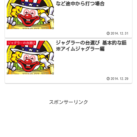
など途中から打つ場合
2014.12.31
ジャグラーの台選び 基本的な話
ジャグラーの台選び
※アイムジャグラー編
2014.12.29
スポンサーリンク