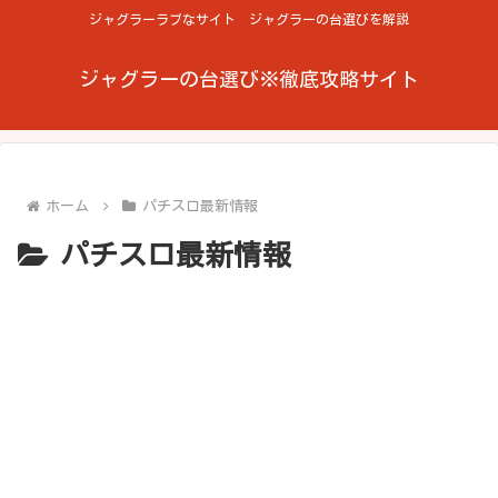
ジャグラーラブなサイト ジャグラーの台選びを解説
ジャグラーの台選び※徹底攻略サイト
ホーム
パチスロ最新情報
パチスロ最新情報