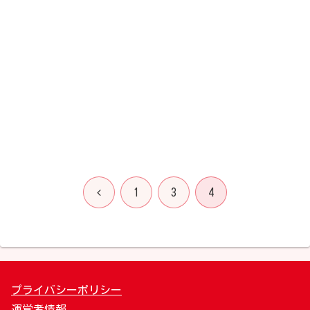
前
1
3
4
へ
プライバシーポリシー
運営者情報